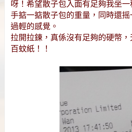
呀！希望散子包入面有足夠我坐一
手掂一掂散子包的重量，同時還摇
過輕的感覺。
拉開拉鍊，真係沒有足夠的硬幣，
百蚊紙！！